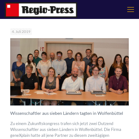
4. Juli 2019
Wissenschaftler aus sieben Ländern tagten in Wolfenbüttel
Zu einem Zukunftskongress trafen sich jetzt zwei Dutzend
Wissenschaftler aus sieben Ländern in Wolfenbüttel. Die Firma
geneXplain hatte all jene Partner zu diesem zweitägigen