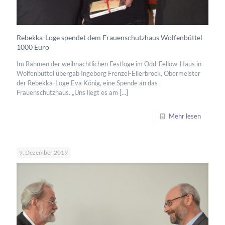
Rebekka-Loge spendet dem Frauenschutzhaus Wolfenbüttel
1000 Euro
Im Rahmen der weihnachtlichen Festloge im Odd-Fellow-Haus in
Wolfenbüttel übergab Ingeborg Frenzel-Ellerbrock, Obermeister
der Rebekka-Loge Eva König, eine Spende an das
Frauenschutzhaus. „Uns liegt es am
[…]
Mehr lesen
9. Dezember 2019